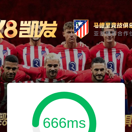
666ms